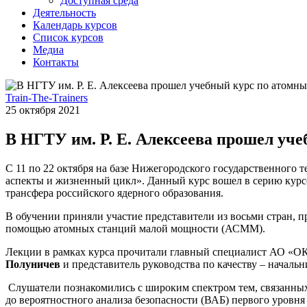
Доступная среда
Деятельность
Календарь курсов
Список курсов
Медиа
Контакты
Train-The-Тrainers
25 октября 2021
В НГТУ им. Р. Е. Алексеева прошел уч
С 11 по 22 октября на базе Нижегородского государственного
аспекты и жизненный цикл». Данный курс вошел в серию курс
трансфера российского ядерного образования.
В обучении приняли участие представители из восьми стран, п
помощью атомных станций малой мощности (АСММ).
Лекции в рамках курса прочитали главный специалист АО «ОК
Полуничев
и представитель руководства по качеству – нача
Слушатели познакомились с широким спектром тем, связанны
до вероятностного анализа безопасности (ВАБ) первого уровн