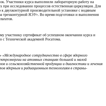
ок. Участники курса выполнили лабораторную работу на
х при исследовании процессов естественная циркуляция. Для
но к двухконтурной производительной установке с водяным
ра трехконтурной ЯЭУ». Во время подготовки и выполнения
льтатов.
му участнику сертификат об успешном окончании курса и
о с Технической академией Росатома.
» «Международное сотрудничество в сфере ядерного
ектроэнергии на атомных станциях большой и малой
в и сельскохозяйственной продукции и диагностики и лечения
нтов ядерным и радиационным технологиям в страны-