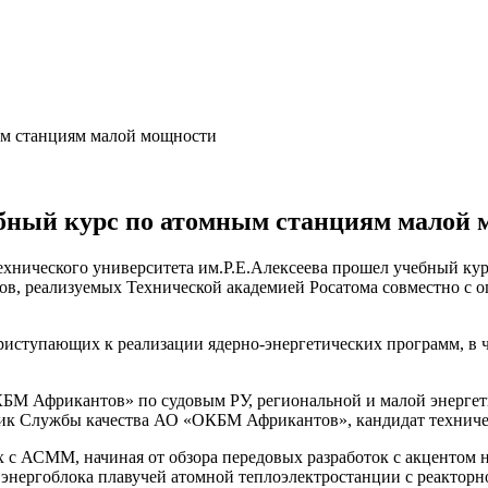
ебный курс по атомным станциям малой
 технического университета им.Р.Е.Алексеева прошел учебный к
ов, реализуемых Технической академией Росатома совместно с 
риступающих к реализации ядерно-энергетических программ, в ч
БМ Африкантов» по судовым РУ, региональной и малой энергети
льник Службы качества АО «ОКБМ Африкантов», кандидат технич
х с АСММ, начиная от обзора передовых разработок с акценто
я энергоблока плавучей атомной теплоэлектростанции с реактор