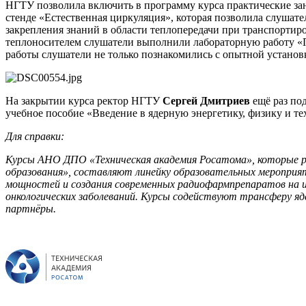
НГТУ позволила включить в программу курса практические за
стенде «Естественная циркуляция», которая позволила слушат
закрепления знаний в области теплопередачи при транспортир
теплоносителем слушатели выполнили лабораторную работу «П
работы слушатели не только познакомились с опытной установк
На закрытии курса ректор НГТУ
Сергей Дмитриев
ещё раз по
учебное пособие «Введение в ядерную энергетику, физику и т
Для справки:
Курсы АНО ДПО «Техническая академия Росатома», которые ре
образования», составляют линейку образовательных мероприя
мощностей и создания современных радиофармпрепаратов на ис
онкологических заболеваний. Курсы содействуют трансферу яд
партнёры.