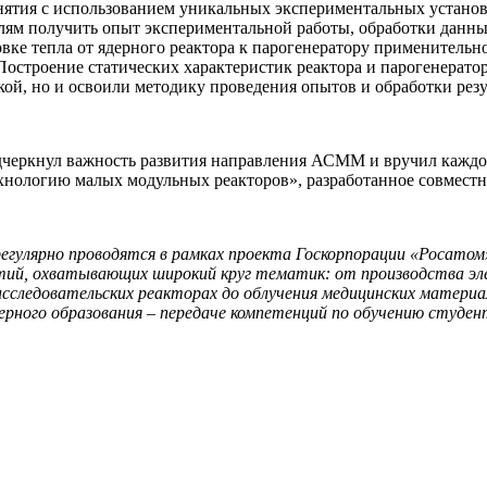
нятия с использованием уникальных экспериментальных установ
елям получить опыт экспериментальной работы, обработки данны
овке тепла от ядерного реактора к парогенератору применитель
остроение статических характеристик реактора и парогенерато
ой, но и освоили методику проведения опытов и обработки резу
дчеркнул важность развития направления АСММ и вручил каждо
ехнологию малых модульных реакторов», разработанное совместн
гулярно проводятся в рамках проекта Госкорпорации «Росатом
тий, охватывающих широкий круг тематик: от производства эл
следовательских реакторах до облучения медицинских материало
ерного образования – передаче компетенций по обучению студе