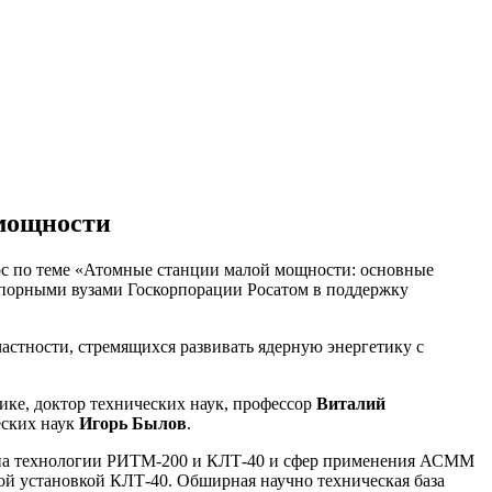
 мощности
урс по теме «Атомные станции малой мощности: основные
опорными вузами Госкорпорации Росатом в поддержку
астности, стремящихся развивать ядерную энергетику с
ке, доктор технических наук, профессор
Виталий
еских наук
Игорь Былов
.
м на технологии РИТМ-200 и КЛТ-40 и сфер применения АСММ
ной установкой КЛТ-40. Обширная научно техническая база