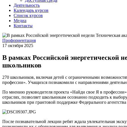
Доступная среда
Деятельность
Календарь курсов
Список курсов
Медиа
Контакты
Профориентация
17 октября 2025
В рамках Российской энергетической н
школьников
270 школьников, включая детей с ограниченными возможностям
профессии». Учащихся познакомили с направлениями деятельно
По мнению руководителя проекта «Найди свое Я в профессии
отраслях, позволяет школьникам осознанно подходить к выбор
школьников при грантовой поддержке Федерального агентства
После познавательной лекции ребят ждала увлекательная экск
познакомили их с оборудованием для выявления и анализа рад