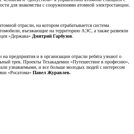
сти для знакомства с сооружениями атомной электростанции.
томной отрасли, на котором отрабатывается система
автомобили, въезжающие на территорию АЭС, а также развеяли
Лицея «Держава»
Дмитрий Гарбузов
.
 на предприятия и в организации отрасли ребята узнают о
льный трек. Проекты Техакадемии «Путешествие в професию»,
тали узнаваемыми, и все больше молодых людей с интересом
емии «Росатома»
Павел Журавлев.