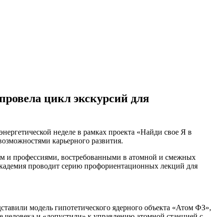
провела цикл экскурсий для
нергетической неделе в рамках проекта «Найди свое Я в
возможностями карьерного развития.
лем и профессиями, востребованными в атомной и смежных
я академия проводит серию профориентационных лекций для
ставили модель гипотетического ядерного объекта «Атом ФЗ»,
е человека и «допустили» к управлению атомной станцией с