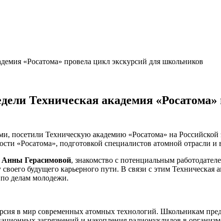
едели Техническая академия «Росатома» 
и, посетили Техническую академию «Росатома» на Российской э
сти «Росатома», подготовкой специалистов атомной отрасли и 
»
Анны Герасимовой
, знакомство с потенциальным работодате
у своего будущего карьерного пути. В связи с этим Техническа
 по делам молодежи.
урсия в мир современных атомных технологий. Школьникам пред
иационных загрязнений и накопления радионуклидов в организм