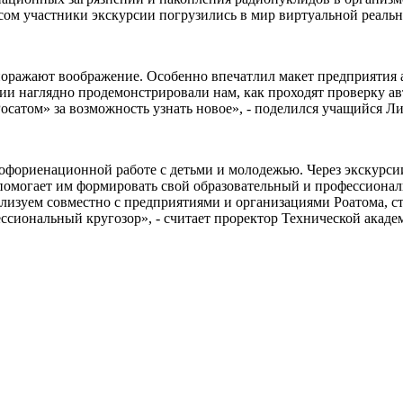
м участники экскурсии погрузились в мир виртуальной реально
оражают воображение. Особенно впечатлил макет предприятия а
мии наглядно продемонстрировали нам, как проходят проверку 
Росатом» за возможность узнать новое», - поделился учащийся 
офориенационной работе с детьми и молодежью. Через экскурсии
 помогает им формировать свой образовательный и профессиона
лизуем совместно с предприятиями и организациями Роатома, с
ессиональный кругозор», - считает проректор Технической акад