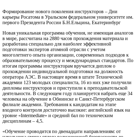
Формирование нового поколения инструкторов – Дни
карьеры Росатома в Уральском федеральном университете им.
первого Президента России Б.Н.Ельцина, Екатеринбург
Новая уникальная программа обучения, не имеющая аналогов
в мире, рассчитана на 2880 часов прохождения материала и
разработана специально для наиболее эффективной
подготовки экспертов атомной отрасли с учетом
многолетнего опыта организации, современных подходов к
образовательному процессу и международных стандартов. По
итогам программы инструкторам вручается диплом о
прохождении индивидуальной подготовки на должность
оператора АЭС. В настоящее время в штате Технической
академии 123 молодых специалиста, 16 из них уже получили
дипломы инструкторов и приступили к преподавательской
деятельности. В следующем году планируется набрать еще 34
человека на обучение в Обнинске и Санкт-Петербургском
филиале академии. Требования к кандидатам на этапе
входного контроля достаточно высокие: английский язык на
уровне «Intermediate» и средний бал по техническим
дисциплинам – 4,5.
«Обучение проводится по двенадцати направлениям: от
начальника смены отдела радиационной безопасности до