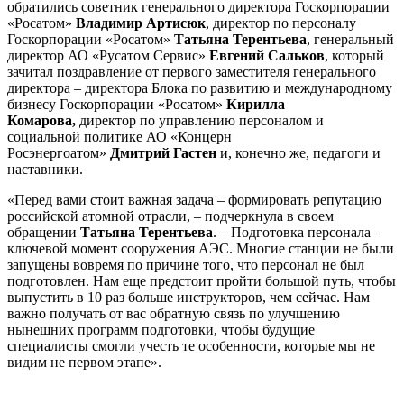
обратились советник генерального директора Госкорпорации
«Росатом»
Владимир Артисюк
, директор по персоналу
Госкорпорации «Росатом»
Татьяна Терентьева
, генеральный
директор АО «Русатом Сервис»
Евгений Сальков
, который
зачитал поздравление от первого заместителя генерального
директора – директора Блока по развитию и международному
бизнесу Госкорпорации «Росатом»
Кирилла
Комарова,
директор по управлению персоналом и
социальной политике АО «Концерн
Росэнергоатом»
Дмитрий Гастен
и, конечно же, педагоги и
наставники.
«Перед вами стоит важная задача – формировать репутацию
российской атомной отрасли, – подчеркнула в своем
обращении
Татьяна Терентьева
. – Подготовка персонала –
ключевой момент сооружения АЭС. Многие станции не были
запущены вовремя по причине того, что персонал не был
подготовлен. Нам еще предстоит пройти большой путь, чтобы
выпустить в 10 раз больше инструкторов, чем сейчас. Нам
важно получать от вас обратную связь по улучшению
нынешних программ подготовки, чтобы будущие
специалисты смогли учесть те особенности, которые мы не
видим не первом этапе».