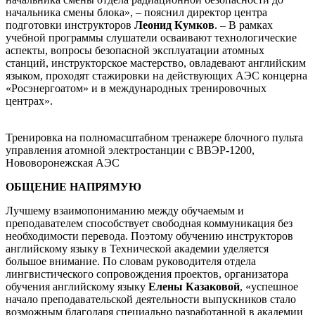
начальника смены блока», – пояснил директор центра
подготовки инструкторов
Леонид Кумков
. – В рамках
учебной программы слушатели осваивают технологические
аспекты, вопросы безопасной эксплуатации атомных
станций, инструкторское мастерство, овладевают английским
языком, проходят стажировки на действующих АЭС концерна
«Росэнергоатом» и в международных тренировочных
центрах».
Тренировка на полномасштабном тренажере блочного пульта
управления атомной электростанции с ВВЭР-1200,
Нововоронежская АЭС
ОБЩЕНИЕ НАПРЯМУЮ
Лучшему взаимопониманию между обучаемым и
преподавателем способствует свободная коммуникация без
необходимости перевода. Поэтому обучению инструкторов
английскому языку в Технической академии уделяется
большое внимание. По словам руководителя отдела
лингвистического сопровождения проектов, организатора
обучения английскому языку
Елены Казаковой
, «успешное
начало преподавательской деятельности выпускников стало
возможным благодаря специально разработанной в академии