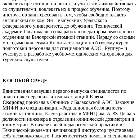
включить презентацию и читать, а учиться взаимодействовать
со слушателями, вовлекать их в процесс обучения. Поэтому
инструктор заинтересован в том, чтобы свободно владеть
английским языком. Ян – выпускник Уральского
федерального университета, до обучения в Технической
академии Росатома два года работал оператором реакторного
отделения на Белоярской атомной станции. Наряду со своими
молодыми коллегами Ян читает лекции по базовому курсу
подготовки персонала для специалистов АЭС «Руппур» и
участвует в разработке учебно-методических материалов для
турецких слушателей.
В ОСОБОЙ СРЕДЕ
Единственная девушка первого выпуска специалистов по
подготовке персонала атомных станций
Елена
Скоропад
приехала в Обнинск с Балаковской АЭС. Закончив
МИФИ по специализации «Радиационная безопасность
атомных станций», Елена работала в МРНЦ им. А. Ф. Цыба в
должности инженера в отделении клинической дозиметрии и
топометрии. В начале своей педагогической практики в
Технической академии начинающий инструктор чувствовала
себя несколько зажато. Раскрепоститься помогли специальные