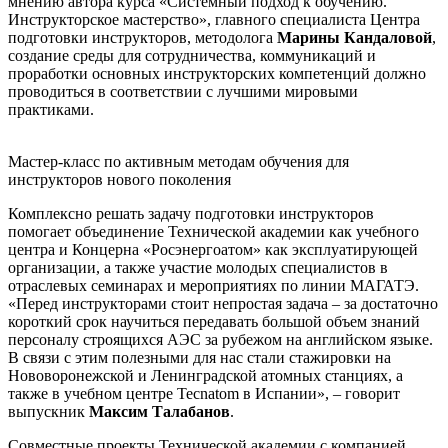
мнению автора курса «Системный подход к обучению.
Инструкторское мастерство», главного специалиста Центра
подготовки инструкторов, методолога
Марины Кандаловой
,
создание среды для сотрудничества, коммуникаций и
проработки основных инструкторских компетенций должно
проводиться в соответствии с лучшими мировыми
практиками.
Мастер-класс по активным методам обучения для
инструкторов нового поколения
Комплексно решать задачу подготовки инструкторов
помогает объединение Технической академии как учебного
центра и Концерна «Росэнергоатом» как эксплуатирующей
организации, а также участие молодых специалистов в
отраслевых семинарах и мероприятиях по линии МАГАТЭ.
«Перед инструкторами стоит непростая задача – за достаточно
короткий срок научиться передавать большой объем знаний
персоналу строящихся АЭС за рубежом на английском языке.
В связи с этим полезными для нас стали стажировки на
Нововоронежской и Ленинградской атомных станциях, а
также в учебном центре Tecnatom в Испании», – говорит
выпускник
Максим Талабанов
.
Совместные проекты Технической академии с компанией