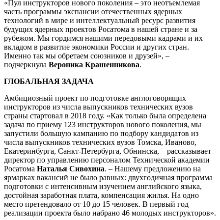
«Пул инструкторов нового поколения – это неотъемлемая
часть программы экспансии отечественных ядерных
технологий в мире и интеллектуальный ресурс развития
будущих ядерных проектов Росатома в нашей стране и за
рубежом. Мы гордимся нашими передовыми кадрами и их
вкладом в развитие экономики России и других стран.
Именно так мы обретаем союзников и друзей», –
подчеркнула
Вероника Крашенникова
.
ГЛОБАЛЬНАЯ ЗАДАЧА
Амбициозный проект по подготовке англоговорящих
инструкторов из числа выпускников технических вузов
страны стартовал в 2018 году. «Как только была определена
задача по приему 123 инструкторов нового поколения, мы
запустили большую кампанию по подбору кандидатов из
числа выпускников технических вузов Томска, Иваново,
Екатеринбурга, Санкт-Петербурга, Обнинска, – рассказывает
директор по управлению персоналом Технической академии
Росатома
Наталья Сивохина
. – Нашему предложению на
ярмарках вакансий не было равных: двухгодичная программа
подготовки с интенсивным изучением английского языка,
достойная заработная плата, компенсация жилья. На одно
место претендовало от 10 до 15 человек. В первый год
реализации проекта было набрано 46 молодых инструкторов».