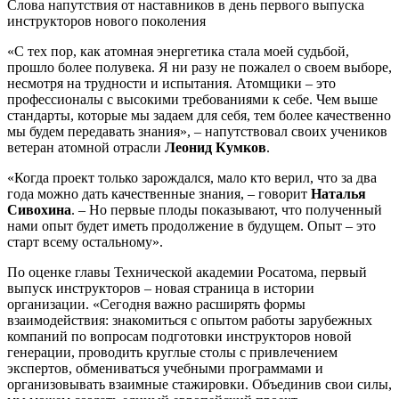
Слова напутствия от наставников в день первого выпуска
инструкторов нового поколения
«С тех пор, как атомная энергетика стала моей судьбой,
прошло более полувека. Я ни разу не пожалел о своем выборе,
несмотря на трудности и испытания. Атомщики – это
профессионалы с высокими требованиями к себе. Чем выше
стандарты, которые мы задаем для себя, тем более качественно
мы будем передавать знания», – напутствовал своих учеников
ветеран атомной отрасли
Леонид Кумков
.
«Когда проект только зарождался, мало кто верил, что за два
года можно дать качественные знания, – говорит
Наталья
Сивохина
. – Но первые плоды показывают, что полученный
нами опыт будет иметь продолжение в будущем. Опыт – это
старт всему остальному».
По оценке главы Технической академии Росатома, первый
выпуск инструкторов – новая страница в истории
организации. «Сегодня важно расширять формы
взаимодействия: знакомиться с опытом работы зарубежных
компаний по вопросам подготовки инструкторов новой
генерации, проводить круглые столы с привлечением
экспертов, обмениваться учебными программами и
организовывать взаимные стажировки. Объединив свои силы,