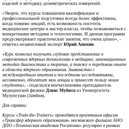
изделий и методику дозиметрических измерений.
«Уверен, что курсы повышения квалификации и
профессиональной подготовки всегда более эффективны,
когда помимо лекций, есть возможность посетить
медицинские центры и мастер-классы, чтобы познакомиться с
конкретными методами и технологиями. И данная программа
предусматривает практические занятия, что очень ценно», -
отметил независимый эксперт
Юрий Анохин
.
«Курс позволил получить глубокое представление о
современных ядерных технологиях в медицине, инновационных
методах диагностики и терапии, а также о передовом опыте
в области ядерного образования. Знакомство с
международным опытом и последними исследованиями,
несомненно, обогатит мои лекции и принесет пользу моим
студента»
, - поделился впечатлениями преподаватель
медицинской физики
Дэвис Мубита
из Университета
Мулунгуши (Замбия).
Для справки:
Курсы «Train-the-Trainers» проводятся проектным офисом
«Трансфер ядерного образования» московского филиала АНО
ДПО «Техническая академия Росатома» регулярно в рамках