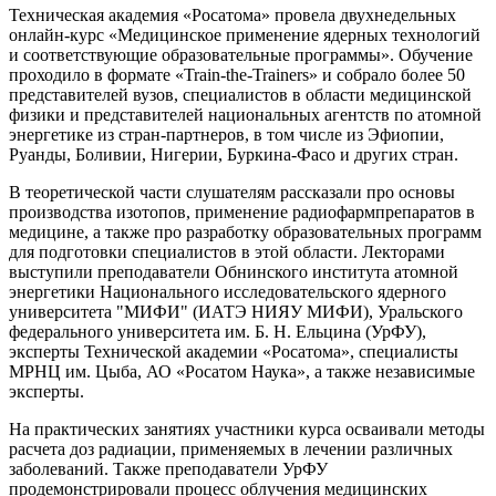
Техническая академия «Росатома» провела двухнедельных
онлайн-курс «Медицинское применение ядерных технологий
и соответствующие образовательные программы». Обучение
проходило в формате «Train-the-Trainers» и собрало более 50
представителей вузов, специалистов в области медицинской
физики и представителей национальных агентств по атомной
энергетике из стран-партнеров, в том числе из Эфиопии,
Руанды, Боливии, Нигерии, Буркина-Фасо и других стран.
В теоретической части слушателям рассказали про основы
производства изотопов, применение радиофармпрепаратов в
медицине, а также про разработку образовательных программ
для подготовки специалистов в этой области. Лекторами
выступили преподаватели Обнинского института атомной
энергетики Национального исследовательского ядерного
университета "МИФИ" (ИАТЭ НИЯУ МИФИ), Уральского
федерального университета им. Б. Н. Ельцина (УрФУ),
эксперты Технической академии «Росатома», специалисты
МРНЦ им. Цыба, АО «Росатом Наука», а также независимые
эксперты.
На практических занятиях участники курса осваивали методы
расчета доз радиации, применяемых в лечении различных
заболеваний. Также преподаватели УрФУ
продемонстрировали процесс облучения медицинских