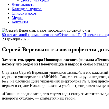
Доступная среда
Деятельность
Календарь курсов
Список курсов
Медиа
Контакты
80 лет атомной промышленности
#УспешныйГод
Проекты и лю
23 декабря 2025
Сергей Веревкин: с азов профессии до 
Заместитель директора Нововоронежского филиала «Техниче
потому что родом из Новокузнецка и вырос в семье металлур
С детства Сергей Веревкин увлекался физикой, и его классны
ядерного университета «МИФИ». Так, с легкой руки педагога
№ 2, на блочном щите управления энергоблока № 4, под прис
первом в стране Нововоронежском учебно-тренировочном цент
«Никак не предполагал, что спустя годы стану заместителем д
повороты судьбы», — улыбается наш герой.