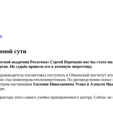
ди
самой сути
ской академии Росатома» Сергей Веревкин мог бы стать пил
гов. Но судьба привела его в атомную энергетику.
й руководитель посоветовал поступить в Обнинский институт ат
, он стал инженером-теплоэнергетиком. По распределению попа
мотром наставников
Евгения Николаевича Усова и Алексея Ив
ре.
иректора этого самого учебно-тренировочного центра. Сейчас он