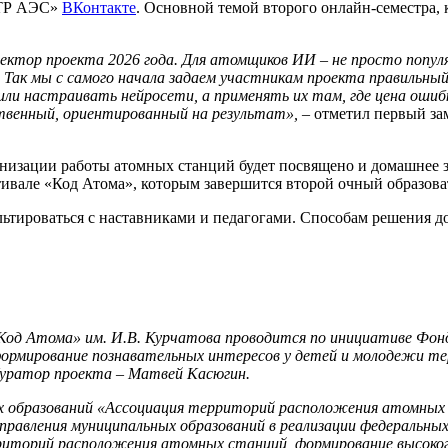
АТР АЭС»
ВКонтакте
. Основной темой второго онлайн-семестра,
ектор проекта 2026 года. Для атомщиков ИИ – не просто попул
Так мы с самого начала задаем участникам проекта правильный 
 или настраивать нейросети, а применять их там, где цена оши
венный, ориентированный на результат»,
– отметил первый за
анизации работы атомных станций будет посвящено и домашнее з
естивале «Код Атома», которым завершится второй очный образов
ультироваться с наставниками и педагогами. Способам решения д
«Код Атома» им. И.В. Курчатова проводится по инициативе Фо
 формирование познавательных интересов у детей и молодежи т
Куратор проекта – Матвей Касюгин.
 образований «Ассоциация территорий расположения атомных э
правления муниципальных образований в реализации федеральных
риторий расположения атомных станций, формирование высокого