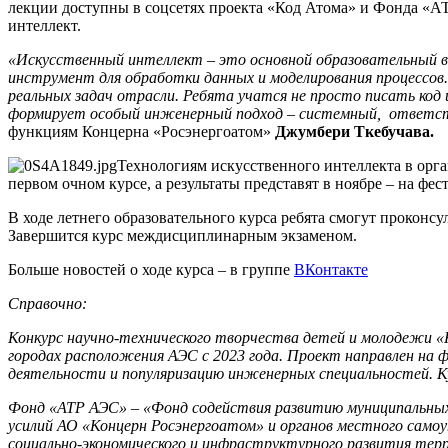
лекции доступны в соцсетях проекта «Код Атома» и Фонда «
интеллект.
«Искусственный интеллект – это основной образовательный в
инструмент для обработки данных и моделирования процессов. 
реальных задач отрасли. Ребята учатся не просто писать код
формирует особый инженерный подход – системный, ответст
функциям Концерна «Росэнергоатом»
Джумбери Ткебучава.
Технологиям искусственного интеллекта в орг
первом очном курсе, а результаты представят в ноябре – на ф
В ходе летнего образовательного курса ребята смогут проконс
Завершится курс междисциплинарным экзаменом.
Больше новостей о ходе курса – в группе
ВКонтакте
Справочно:
Конкурс научно-технического творчества детей и молодежи 
городах расположения АЭС с 2023 года. Проект направлен на
деятельности и популяризацию инженерных специальностей. 
Фонд «АТР АЭС» – «Фонд содействия развитию муниципальных
усилий АО «Концерн Росэнергоатом» и органов местного самоу
социально-экономического и инфраструктурного развития тер