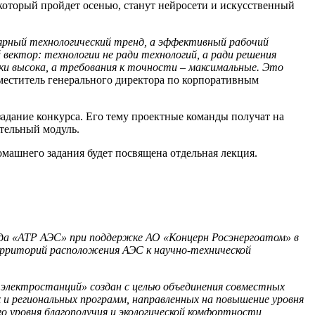
 который пройдет осенью, станут нейросети и искусственный
ярный технологический тренд, а эффективный рабочий
вектор: технологии не ради технологий, а ради решения
бки высока, а требования к точности – максимальные. Это
меститель генерального директора по корпоративным
адание конкурса. Его тему проектные команды получат на
ательный модуль.
омашнего задания будет посвящена отдельная лекция.
нда «АТР АЭС» при поддержке АО «Концерн Росэнергоатом» в
ерриторий расположения АЭС к научно-технической
лектростанций» создан с целью объединения совместных
 и региональных программ, направленных на повышение уровня
 уровня благополучия и экологической комфортности