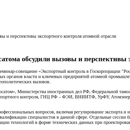
атома обсудили вызовы и перспективы 
 семинар-совещание «Экспортный контроль в Госкорпорации "Ро
ьных органов власти и ключевых предприятий атомной промышле
еополитических вызовов.
Росатом», Министерства иностранных дел РФ, Федеральной там
кспортного контроля, ГНЦ РФ – ФЭИ, ВНИИТФ, УрФУ, Атомэне
офессиональных вопросов, включая регулирование экспорта и 
 квалификации специалистов в данной сфере. Отдельные сессии
ации технологий в форме технических данных при проектирова